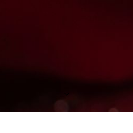
bruikerservaring te bieden. Bepaalde inhoud van derden wordt alleen 